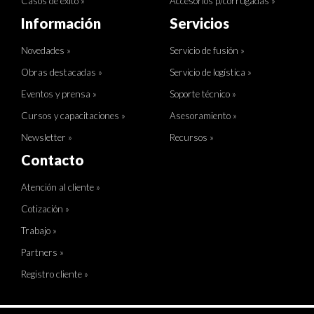
Casos de éxito »
Accesorios p/corrugadas »
Información
Servicios
Novedades »
Servicio de fusión »
Obras destacadas »
Servicio de logística »
Eventos y prensa »
Soporte técnico »
Cursos y capacitaciones »
Asesoramiento »
Newsletter »
Recursos »
Contacto
Atención al cliente »
Cotización »
Trabajo »
Partners »
Registro cliente »