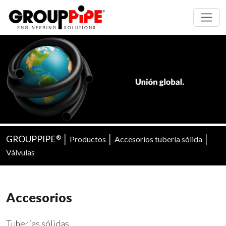
GROUPPIPE
│
│
│
Productos
Accesorios tubería sólida
®
Válvulas
Accesorios
Tuberías sólidas