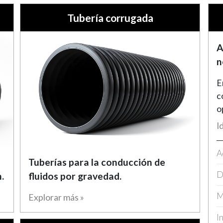
Tubería corrugada
A
n
E
c
o
I
A
Tuberías para la conducción de
D
.
fluidos por gravedad.
M
Explorar más »
I