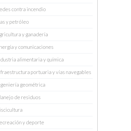
edes contra incendio
as y petróleo
gricultura y ganadería
nergía y comunicaciones
ndustria alimentaria y química
nfraestructura portuaria y vías navegables
ngeniería geométrica
anejo de residuos
iscicultura
ecreación y deporte