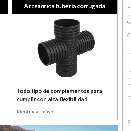
Accesorios tubería corrugada
R
G
A
E
I
I
I
n
Todo tipo de complementos para
M
cumplir con alta flexibilidad.
P
Identificar más »
R