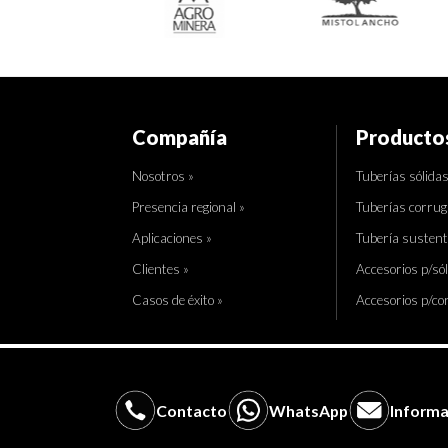
Compañía
Producto
Nosotros »
Tuberías sólidas
Presencia regional »
Tuberías corrug
Aplicaciones »
Tubería sustent
Clientes »
Accesorios p/sól
Casos de éxito »
Accesorios p/co
Contacto
WhatsApp
Informa