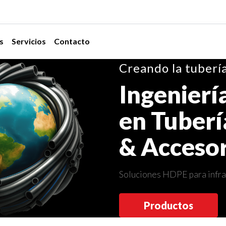
s
Servicios
Contacto
Creando la tubería
Ingenierí
en Tuberí
& Accesor
Soluciones HDPE para infrae
Productos