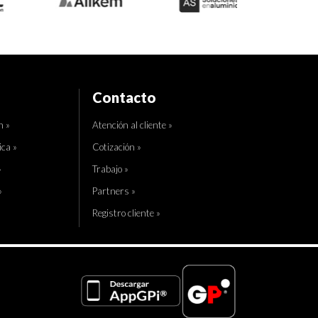
Contacto
n »
Atención al cliente »
ica »
Cotización »
»
Trabajo »
»
Partners »
Registro cliente »