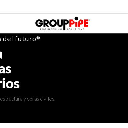
 del futuro
®
a
as
ios
structura y obras civiles.