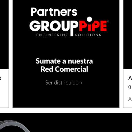
s
A
q
A