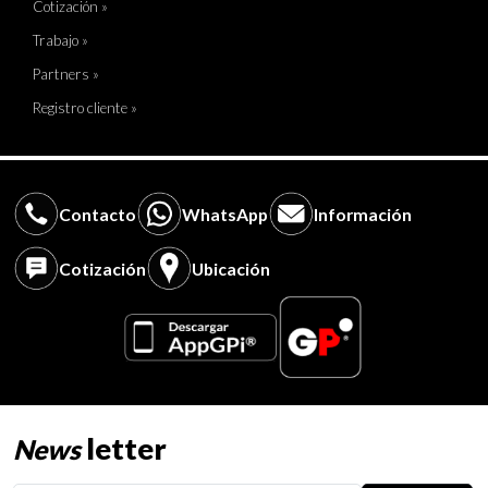
Cotización »
Trabajo »
Partners »
Registro cliente »
Contacto
WhatsApp
Información
Cotización
Ubicación
letter
News